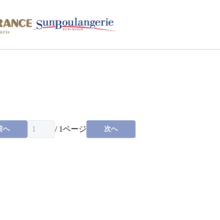
/
1
ページ
前へ
次へ