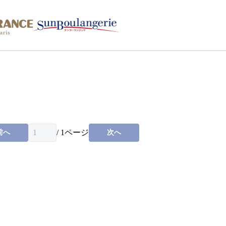
/
1
ページ
前へ
次へ